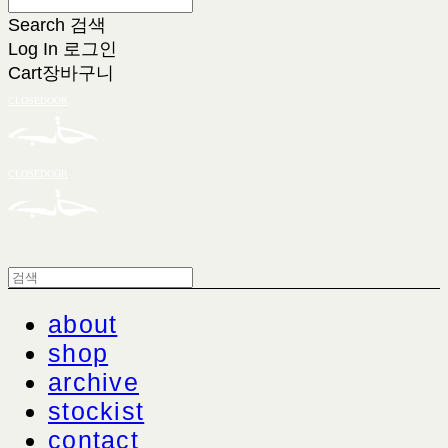
Search
검색
Log In
로그인
Cart
장바구니
CLOSEDOOR
CLOSEDOOR
about
shop
archive
stockist
contact